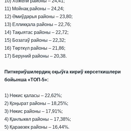
10) Хожели районы – 24,41;
11) Мойнақ районы – 24,24;
12) Әмиўдәрья районы – 23,80;
13) Елликқала районы – 22,76;
14) Тақыятас районы – 22,72;
15) Бозатаў районы – 22,32;
16) Төрткүл районы – 21,86;
17) Беруний районы – 20,38.
Питкериўшилердиң оқыўға кириў көрсеткишлери
бойынша «ТОП-5»:
1) Нөкис қаласы – 22,62%;
2) Қоңырат районы – 18,25%;
3) Нөкис районы – 17,91%;
4) Қанлыкөл районы – 17,38%;
5) Қараөзек районы – 16,44%.