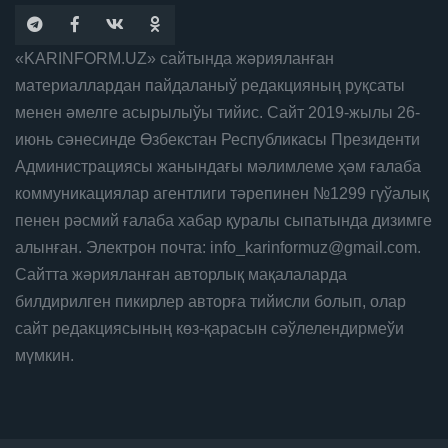
«KARINFORM.UZ» сайтында жәрияланған
материаллардан пайдаланыў редакцияның руқсаты
менен әмелге асырылыўы тийис. Сайт 2019-жылы 26-
июнь сәнесинде Өзбекстан Республикасы Президенти
Администрациясы жанындағы мәлимлеме ҳәм ғалаба
коммуникациялар агентлиги тәрепинен №1299 гүўалық
пенен рәсмий ғалаба хабар қуралы сыпатында дизимге
алынған. Электрон почта: info_karinformuz@gmail.com.
Сайтта жәрияланған авторлық мақалаларда
билдирилген пикирлер авторға тийисли болып, олар
сайт редакциясының көз-қарасын сәўлелендирмеўи
мүмкин.