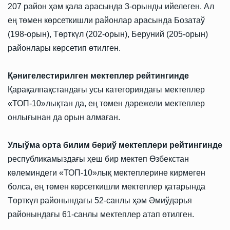
207 район ҳәм қала арасында 3-орынды ийелеген. Ал
ең төмен көрсеткишли районлар арасында Бозатаў
(198-орын), Төрткүл (202-орын), Беруний (205-орын)
районлары көрсетип өтилген.
Қәнигелестирилген мектеплер рейтингинде
Қарақалпақстандағы усы категориядағы мектеплер
«ТОП-10»лықтан да, ең төмен дәрежели мектеплер
онлығынан да орын алмаған.
Улыўма орта билим бериў мектеплери рейтингинде
республикамыздағы ҳеш бир мектеп Өзбекстан
көлеминдеги «ТОП-10»лық мектеплерине кирмеген
болса, ең төмен көрсеткишли мектеплер қатарында
Төрткүл районындағы 52-санлы ҳәм Әмиўдәрья
районындағы 61-санлы мектеплер атап өтилген.