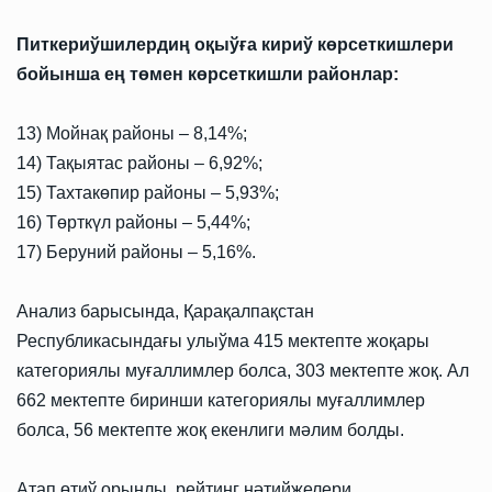
Питкериўшилердиң оқыўға кириў көрсеткишлери
бойынша ең төмен көрсеткишли районлар:
13) Мойнақ районы – 8,14%;
14) Тақыятас районы – 6,92%;
15) Тахтакөпир районы – 5,93%;
16) Төрткүл районы – 5,44%;
17) Беруний районы – 5,16%.
Анализ барысында, Қарақалпақстан
Республикасындағы улыўма 415 мектепте жоқары
категориялы муғаллимлер болса, 303 мектепте жоқ. Ал
662 мектепте биринши категориялы муғаллимлер
болса, 56 мектепте жоқ екенлиги мәлим болды.
Атап өтиў орынлы, рейтинг нәтийжелери