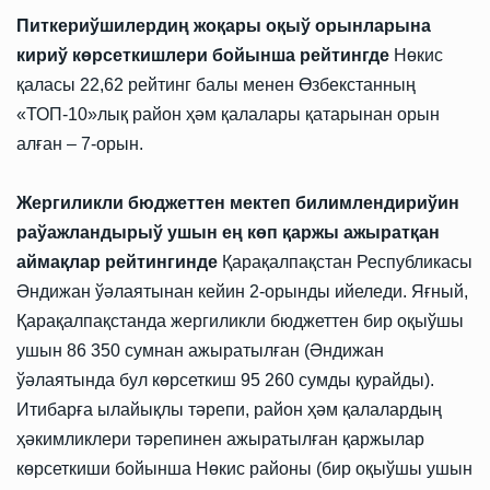
Питкериўшилердиң жоқары оқыў орынларына
кириў көрсеткишлери бойынша рейтингде
Нөкис
қаласы 22,62 рейтинг балы менен Өзбекстанның
«ТОП-10»лық район ҳәм қалалары қатарынан орын
алған – 7-орын.
Жергиликли бюджеттен мектеп билимлендириўин
раўажландырыў ушын ең көп қаржы ажыратқан
аймақлар рейтингинде
Қарақалпақстан Республикасы
Әндижан ўәлаятынан кейин 2-орынды ийеледи. Яғный,
Қарақалпақстанда жергиликли бюджеттен бир оқыўшы
ушын 86 350 сумнан ажыратылған (Әндижан
ўәлаятында бул көрсеткиш 95 260 сумды қурайды).
Итибарға ылайықлы тәрепи, район ҳәм қалалардың
ҳәкимликлери тәрепинен ажыратылған қаржылар
көрсеткиши бойынша Нөкис районы (бир оқыўшы ушын