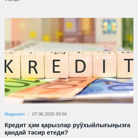
Мәденият
07.06.2025 09:50
Кредит ҳәм қарызлар руўхыйлығыңызға
қандай тәсир етеди?