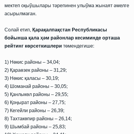
мектеп оқыўшылары тәрепинен улыўма жынаят әмелге
асырылмаған.
Солай етип,
Қарақалпақстан Республикасы
бойынша қала ҳәм районлар кесиминде орташа
рейтинг көрсеткишлери
төмендегише:
1) Нөкис районы – 34,04;
2) Қараөзек районы – 31,29;
3) Нөкис қаласы – 30,19;
4) Шоманай районы – 30,05;
5) Қанлыкөл районы – 29,55;
6) Қоңырат районы – 27,75;
7) Кегейли районы – 26,39;
8) Тахтакөпир районы – 26,14;
9) Шымбай районы – 25,83;