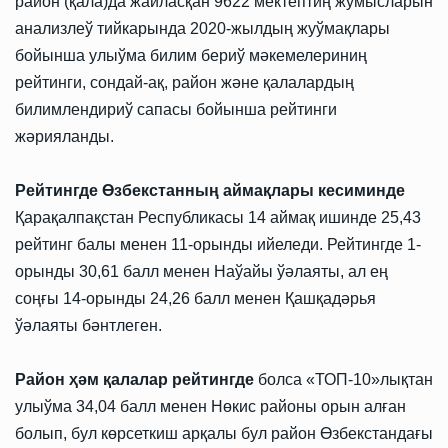
район (қала)да жайласқан 9622 мектептиң жумысларын
анализлеў тийкарында 2020-жылдың жуўмақлары
бойынша улыўма билим бериў мәкемелериниң
рейтинги, сондай-ақ, район және қалалардың
билимлендириў сапасы бойынша рейтинги
жәрияланды.
Рейтингде Өзбекстанның аймақлары кесиминде
Қарақалпақстан Республикасы 14 аймақ ишинде 25,43
рейтинг балы менен 11-орынды ийеледи. Рейтингде 1-
орынды 30,61 балл менен Наўайы ўәлаяты, ал ең
соңғы 14-орынды 24,26 балл менен Қашқадәрья
ўәлаяты бәнтлеген.
Район ҳәм қалалар рейтингде
болса «ТОП-10»лықтан
улыўма 34,04 балл менен Нөкис районы орын алған
болып, бул көрсеткиш арқалы бул район Өзбекстандағы