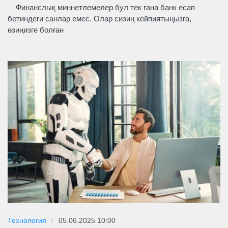
Финанслық миннетлемелер бул тек ғана банк есап
бетиндеги санлар емес. Олар сизиң кейпиятыңызға,
өзиңизге болған
Технология
05.06.2025 10:00