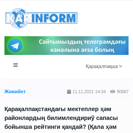
Қарақалпақша
Жәмийет
11.11.2021 14:34
90887
Қарақалпақстандағы мектеплер ҳәм
районлардың билимлендириў сапасы
бойынша рейтинги қандай? (Қала ҳәм