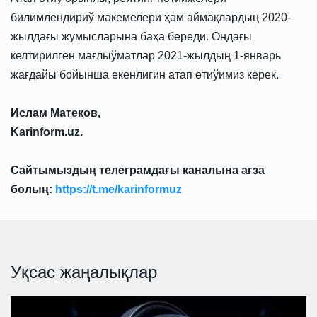
билимлендириў мәкемелери ҳәм аймақлардың 2020-
жылдағы жумысларына баҳа береди. Ондағы
келтирилген мағлыўматлар 2021-жылдың 1-январь
жағдайы бойынша екенлигин атап өтиўимиз керек.
Ислам Матеков,
Karinform.uz.
Сайтымыздың телеграмдағы каналына ағза
болың:
https://t.me/karinformuz
Уқсас жаңалықлар