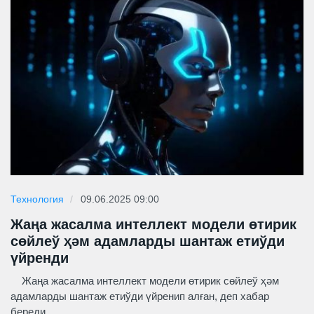
Технология
09.06.2025 09:00
Жаңа жасалма интеллект модели өтирик
сөйлеў ҳәм адамларды шантаж етиўди
үйренди
Жаңа жасалма интеллект модели өтирик сөйлеў ҳәм
адамларды шантаж етиўди үйренип алған, деп хабар
береди