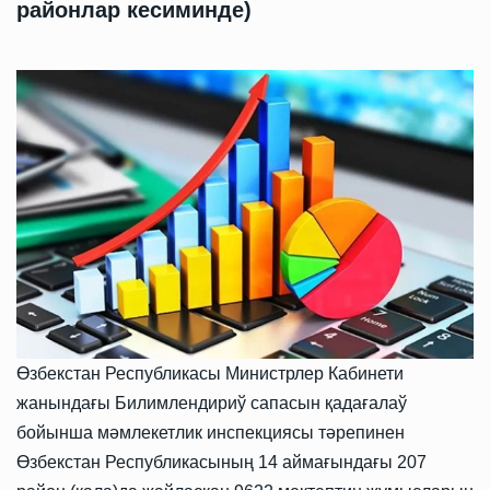
районлар кесиминде)
Өзбекстан Республикасы Министрлер Кабинети
жанындағы Билимлендириў сапасын қадағалаў
бойынша мәмлекетлик инспекциясы тәрепинен
Өзбекстан Республикасының 14 аймағындағы 207