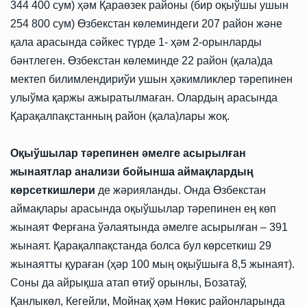
344 400 сум) ҳәм Қараөзек районы (бир оқыўшы ушын
254 800 сум) Өзбекстан көлеминдеги 207 район және
қала арасында сәйкес түрде 1- ҳәм 2-орынларды
бәнтлеген. Өзбекстан көлеминде 22 район (қала)да
мектеп билимлендириўи ушын ҳәкимликлер тәрепинен
улыўма қаржы ажыратылмаған. Олардың арасында
Қарақалпақстанның район (қала)лары жоқ.
Оқыўшылар тәрепинен әмелге асырылған
жынаятлар анализи бойынша аймақлардың
көрсеткишлери
де жәрияланды. Онда Өзбекстан
аймақлары арасында оқыўшылар тәрепинен ең көп
жынаят Ферғана ўәлаятында әмелге асырылған – 391
жынаят. Қарақалпақстанда болса бул көрсеткиш 29
жынаятты қураған (ҳәр 100 мың оқыўшыға 8,5 жынаят).
Соны да айрықша атап өтиў орынлы, Бозатаў,
Қанлыкөл, Кегейли, Мойнақ ҳәм Нөкис районларында