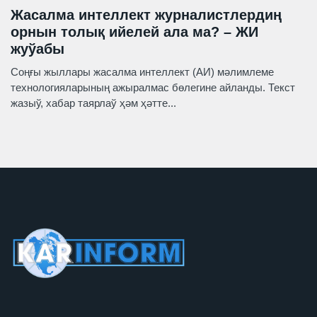
Жасалма интеллект журналистлердиң
орнын толық ийелей ала ма? – ЖИ
жуўабы
Соңғы жыллары жасалма интеллект (АИ) мәлимлеме
технологияларының ажыралмас бөлегине айланды. Текст
жазыў, хабар таярлаў ҳәм ҳәтте...