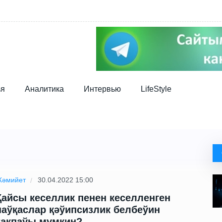
ья
Аналитика
Интервью
LifeStyle
әмийет
30.04.2022 15:00
Қайсы кеселлик пенен кеселленген
наўқаслар қәўипсизлик белбеўин
тақпаўы мүмкин?