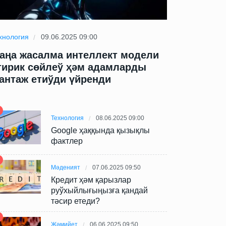
хнология
09.06.2025 09:00
Технология
09
аңа жасалма интеллект модели
Жаңа жасал
тирик сөйлеў ҳәм адамларды
өтирик сөй
антаж етиўди үйренди
шантаж ети
Технология
08.06.2025 09:00
Google ҳаққында қызықлы
фактлер
Мәденият
07.06.2025 09:50
Кредит ҳәм қарызлар
руўхыйлығыңызға қандай
тәсир етеди?
Жәмийет
06.06.2025 09:50