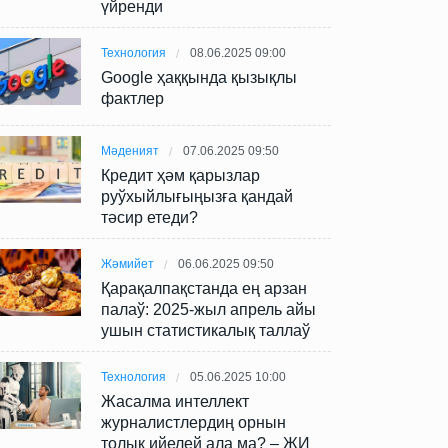
үйренди
Технология
08.06.2025 09:00
Google ҳаққында қызықлы
фактлер
Мәденият
07.06.2025 09:50
Кредит ҳәм қарызлар
руўхыйлығыңызға қандай
тәсир етеди?
Жәмийет
06.06.2025 09:50
Қарақалпақстанда ең арзан
палаў: 2025-жыл апрель айы
ушын статистикалық таллаў
Технология
05.06.2025 10:00
Жасалма интеллект
журналистлердиң орнын
толық ийелей ала ма? – ЖИ