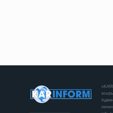
«KARI
асыры
Админ
пенен