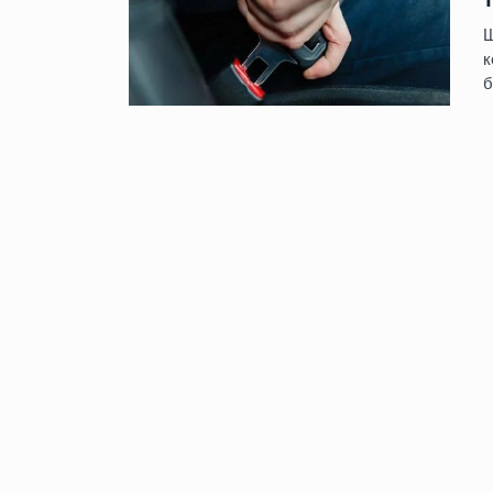
Ш
к
б