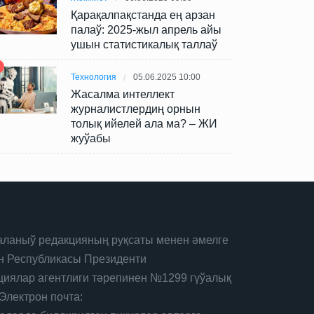
Қарақалпақстанда ең арзан
палаў: 2025-жыл апрель айы
ушын статистикалық таллаў
Технология
05.06.2025 10:00
Жасалма интеллект
журналистлердиң орнын
толық ийелей ала ма? – ЖИ
жуўабы
ланыў редакцияның руқсаты менен әмелге
н Республикасы Президенти
иялар агентлиги тәрепинен №1299 гүўалық
Электрон почта: