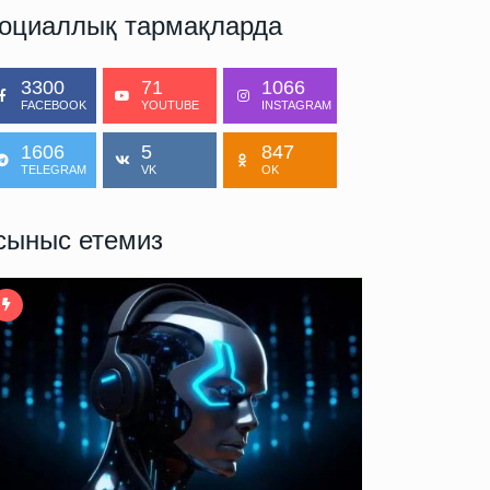
оциаллық тармақларда
3300
71
1066
FACEBOOK
YOUTUBE
INSTAGRAM
1606
5
847
TELEGRAM
VK
OK
сыныс етемиз