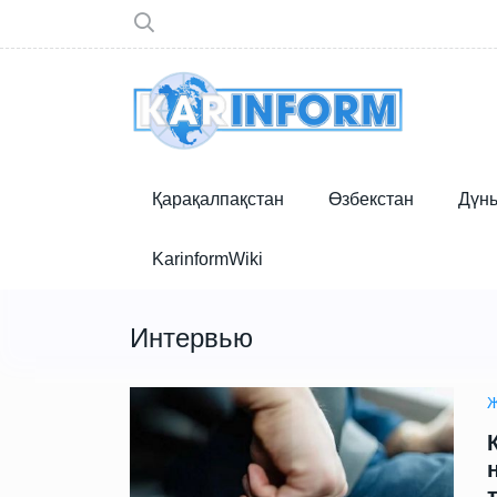
Қарақалпақстан
Өзбекстан
Дүн
KarinformWiki
Интервью
Ж