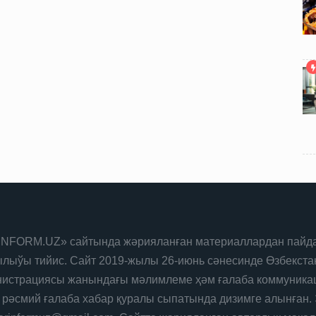
NFORM.UZ» сайтында жәрияланған материаллардан пайда
лыўы тийис. Сайт 2019-жылы 26-июнь сәнесинде Өзбекста
истрациясы жанындағы мәлимлеме ҳәм ғалаба коммуникац
 рәсмий ғалаба хабар қуралы сыпатында дизимге алынған. 