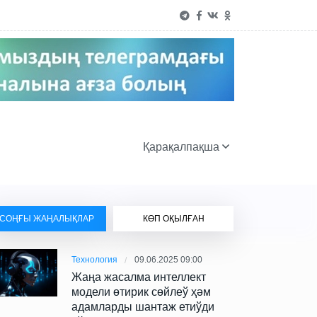
Қарақалпақша
СОҢҒЫ ЖАҢАЛЫҚЛАР
КӨП ОҚЫЛҒАН
Технология
09.06.2025 09:00
Жаңа жасалма интеллект
модели өтирик сөйлеў ҳәм
адамларды шантаж етиўди