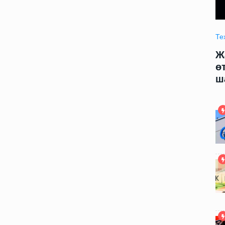
Технология
09.06.2025 09:00
Те
модели
Жаңа жасалма интеллект модели
Ж
арды
өтирик сөйлеў ҳәм адамларды
ө
шантаж етиўди үйренди
ш