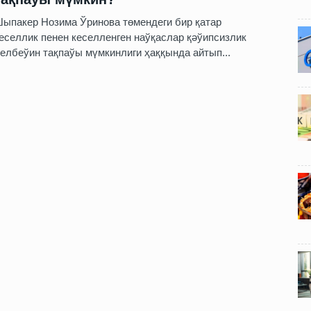
ыпакер Нозима Ўринова төмендеги бир қатар
еселлик пенен кеселленген наўқаслар қәўипсизлик
елбеўин тақпаўы мүмкинлиги ҳаққында айтып...