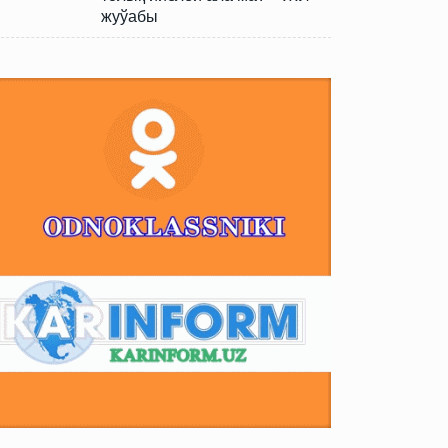
жуўабы