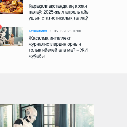
Қарақалпақстанда ең арзан
палаў: 2025-жыл апрель айы
ушын статистикалық таллаў
Технология
05.06.2025 10:00
Жасалма интеллект
журналистлердиң орнын
толық ийелей ала ма? – ЖИ
жуўабы