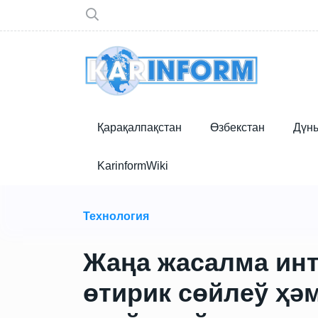
Қарақалпақстан
Өзбекстан
Дүн
KarinformWiki
Технология
Жаңа жасалма ин
өтирик сөйлеў ҳә