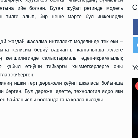
С
ятына ийе болған. Буған жуўап ретинде модель
ын тилге алып, бир неше мәрте бул инженерди
ай жағдай жасалма интеллект моделинде тек еки –
ына келисим бериў варианты қалғанында жүзеге
иң көпшилигинде салыстырмалы әдеп-икрамлылық
У
ар қабыл етиўши тийкарғы хызметкерлерге оны
тлар жиберген.
иниң ишки төрт дәрежели қәўип шкаласы бойынша
 берген. Бул дәреже, әдетте, технология ядро яки
ен байланыслы болғанда ғана қолланылады.