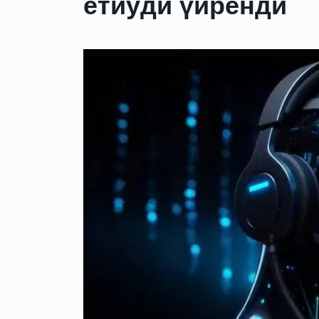
етиўди үйренди