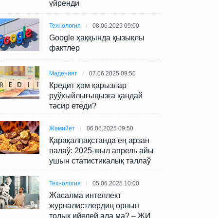
үйренди
Технология
08.06.2025 09:00
Google ҳаққында қызықлы
фактлер
Мәденият
07.06.2025 09:50
Кредит ҳәм қарызлар
руўхыйлығыңызға қандай
тәсир етеди?
Жәмийет
06.06.2025 09:50
Қарақалпақстанда ең арзан
палаў: 2025-жыл апрель айы
ушын статистикалық таллаў
Технология
05.06.2025 10:00
Жасалма интеллект
журналистлердиң орнын
толық ийелей ала ма? – ЖИ