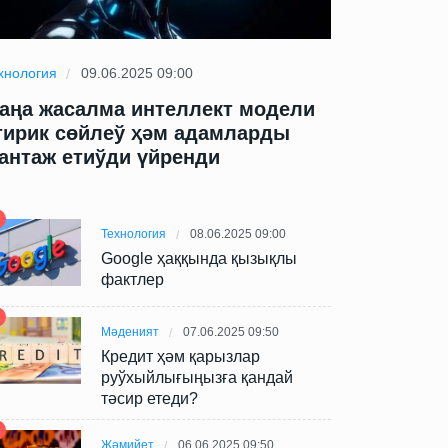
хнология
09.06.2025 09:00
Технология
09
аңа жасалма интеллект модели
Жаңа жасал
тирик сөйлеў ҳәм адамларды
өтирик сөй
антаж етиўди үйренди
шантаж ети
Технология
08.06.2025 09:00
Google ҳаққында қызықлы
фактлер
Мәденият
07.06.2025 09:50
Кредит ҳәм қарызлар
руўхыйлығыңызға қандай
тәсир етеди?
Жәмийет
06.06.2025 09:50