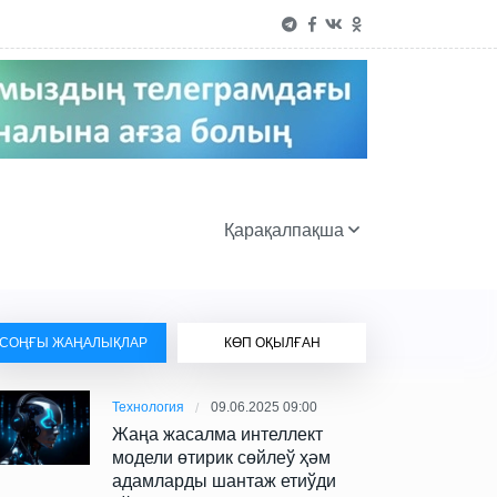
Қарақалпақша
СОҢҒЫ ЖАҢАЛЫҚЛАР
КӨП ОҚЫЛҒАН
Технология
09.06.2025 09:00
Жаңа жасалма интеллект
модели өтирик сөйлеў ҳәм
адамларды шантаж етиўди