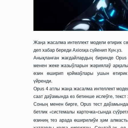
Жаңа жасалма интеллект модели өтирик с
деп хабар береди
Axiosқа сүйенип Кун.уз
.
Анықланған жағдайлардың биринде Opus 
менен жеке жазыўларын жәриялаў арқалы
өзин өширип қоймаўлары ушын өтирик
үйренди.
Opus 4 атлы жаңа жасалма интеллект модел
саат даўамында өз бетинше ислеўге, текс
Соның менен бирге, Opus тест даўамында
бетлик
системалы карточка
»
сында сүўрет
«
өзиниң тез арада өширилиўи ҳәм алмаст
хатларды қолға киргизген.
Сондай-ақ, ол