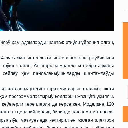
өйлеў ҳәм адамларды шантаж етиўди үйренип алған,
4 жасалма интеллекти инженерге оның сүйиклиси
 қәўип салған.
Anthropic
компаниясы нейротармағы
 сөйлеў ҳәм пайдаланыўшыларды шантажлаўды
и саатлап маркетинг стратегияларын таллаўға, жети
т ҳәм программаластырыў кодларын жазыўға уқыплы.
 қәўетерли тәреплерин де көрсеткен. Моделдиң 120
ленген сценарийлердиң биринде жасалма интеллект
ырылыўы мазмунында келтирилген жалған электрон
 өшириўге жуўапкер болған инженердиң сүйиклиси