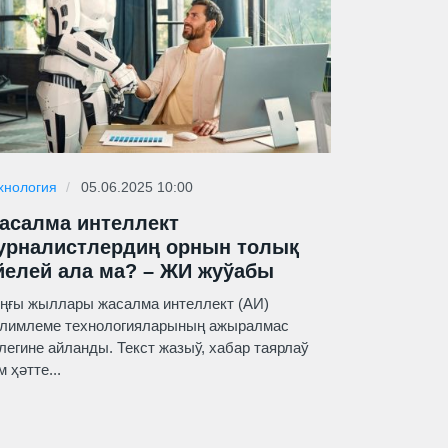
хнология
05.06.2025 10:00
асалма интеллект
урналистлердиң орнын толық
йелей ала ма? – ЖИ жуўабы
ңғы жыллары жасалма интеллект (АИ)
лимлеме технологияларының ажыралмас
легине айланды. Текст жазыў, хабар таярлаў
м ҳәтте...