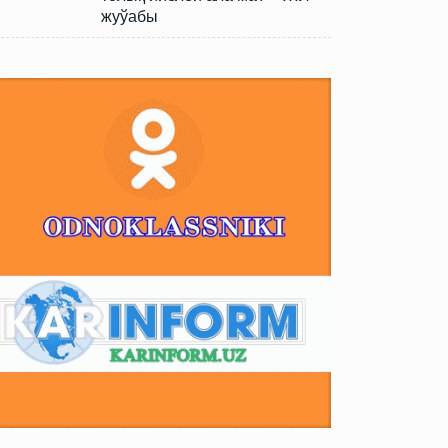
жуўабы