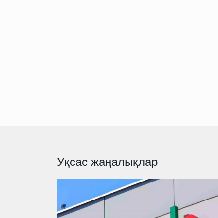
Уқсас жаңалықлар