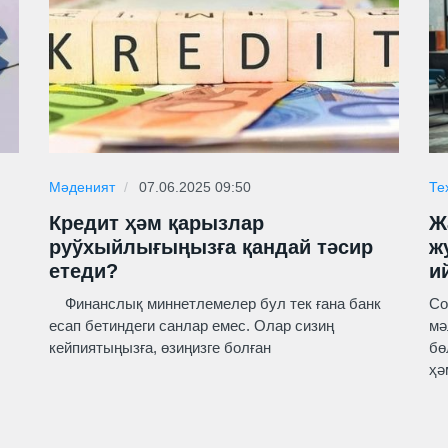
Мәденият
07.06.2025 09:50
Те
Кредит ҳәм қарызлар
Ж
руўхыйлығыңызға қандай тәсир
ж
етеди?
и
Финанслық миннетлемелер бул тек ғана банк
Со
есап бетиндеги санлар емес. Олар сизиң
мә
кейпиятыңызға, өзиңизге болған
бө
ҳә