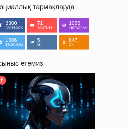
оциаллық тармақларда
3300
71
1066
FACEBOOK
YOUTUBE
INSTAGRAM
1606
5
847
TELEGRAM
VK
OK
сыныс етемиз