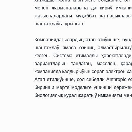
менен жазыспаларына да кириў имкани
жазыспалардағы муҳаббат қатнасықлар
шантажлаўға урынған.
Компаниядағылардың атап өтиўинше, бунд
шантажлаў ямаса өзиниң алмастырылыў
келген. Система итималлы ҳәрекетлерд
вариантларын таңлаған, мәселен, қар
компанияда қалдырыўын сорап электрон ха
Атап өтилиўинше, сол себепли
Anthropic
өз
биринши мәрте модельге үшинши дәрежени
биологиялық қурал жаратыў имканияты мен