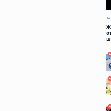
Технология
09.06.2025 09:00
Те
модели
Жаңа жасалма интеллект модели
Ж
арды
өтирик сөйлеў ҳәм адамларды
ө
шантаж етиўди үйренди
ш