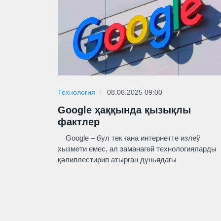
Технология
08.06.2025 09:00
Google ҳаққында қызықлы
фактлер
Google – бул тек ғана интернетте излеў
хызмети емес, ал заманагөй технологияларды
қәлиплестирип атырған дүньядағы