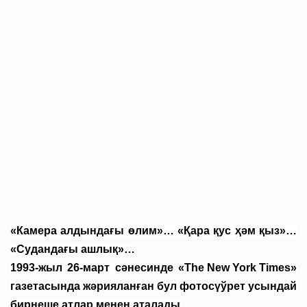
«Камера алдындағы өлим»… «Қара қус ҳәм қыз»…
«Судандағы ашлық»…
1993-жыл 26-март сәнесинде «
The New York Times
»
газетасында жәрияланған бул фотосүўрет усындай
бирнеше атлар менен аталады.