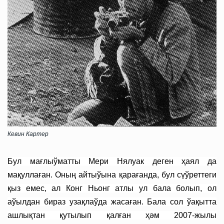
Кевин Картер
Бул мағлыўматты Мери Нялуак деген ҳаял да
мақуллаған. Оның айтыўына қарағанда, бул сүўреттеги
қыз емес, ал Конг Ньонг атлы ул бала болып, ол
аўылдан бираз узақлаўда жасаған. Бала сол ўақытта
ашлықтан қутылып қалған ҳәм 2007-жылы