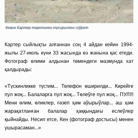
Кевин Картер тәрепинeн түсирилген сүўрет
Картер сыйлықты алғаннан соң 4 айдан кейин 1994-
жылы 27-июль күни 33 жасында өз жанына қас етеди.
Фотограф өлими алдынан төмендеги мазмунда хат
қалдырады:
«Түскинликке түстим... Телефон өширилди... Кирейге
пул жоқ... Балаларға пул жоқ... Төлеўге пул жоқ... ПУЛ!!!
Мени өлим, өликлер, ғәзеп ҳәм аўырыўлар... аш ҳәм
жарақатланған балалар ҳаққындағы еслеўлер
қыйнайды. Несип етсе, Кен (фотограф достысы) менен
ушырасаман...»