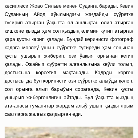
кәсиплеси
Жоао Сильве менен Суданға барады. Кевин
Суданның Айод аўылындағы жағдайды сүўретке
түсирип атырған ўақытта ол ашлықтан өлип атырған
кишкене қызды ҳәм сол қыздың өлимин күтип атырған
қара қусты көрип қалады. Бундай көринисти фотограф
кадрға мөрлеў ушын сүўретке түсиреди ҳәм соңынан
қусты ушырып жиберип, өзи ўақыя орнынан кетип
қалады. Әжайып сүўретти алғанлығына кеўли толып,
достысына көрсетип мақтанады. Кадрды көрген
достысы да бул көринисти өзи сүўретке алыўды қәлеп,
сол орынға алып барыўын сорағанда, Кевин қусты
ушырып жибергенлигин айтады. Бул ўақытта қыздың
ата-анасы гуманитар жәрдем алыў ушын қызды ярым
саатларға жалғыз қалдырған еди.