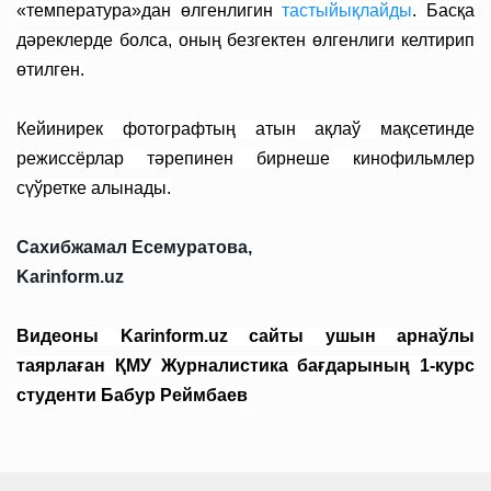
«температура»дан өлгенлигин
тастыйықлайды
. Басқа
дәреклерде болса, оның безгектен өлгенлиги келтирип
өтилген.
Кейинирек фотографтың атын ақлаў мақсетинде
режиссёрлар тәрепинен бирнеше кинофильмлер
сүўретке алынады.
Сахибжамал Есемуратова,
Karinform.uz
Видеоны Karinform.uz сайты ушын арнаўлы
таярлаған ҚМУ Журналистика бағдарының 1-курс
студенти Бабур Реймбаев