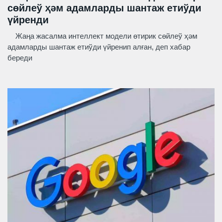
сөйлеў ҳәм адамларды шантаж етиўди
үйренди
Жаңа жасалма интеллект модели өтирик сөйлеў ҳәм
адамларды шантаж етиўди үйренип алған, деп хабар
береди