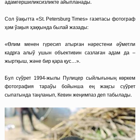
адамгершиликсизликте айыпланады.
Сол ўақытта «
St. Petersburg Times
» газетасы фотограф
ҳәм ўақыя ҳаққында былай жазады:
«Өлим менен гүресип атырған нәрестени әўметли
кадрға алыў ушын объективин сазлаған адам да –
жыртқыш, және бир қара қус…».
Бул сүўрет 1994-жылы Пулицер сыйлығының көркем
фотография тараўы бойынша ең жақсы сүўрет
сыпатында таңланып, Кевин жеңимпаз деп табылады.