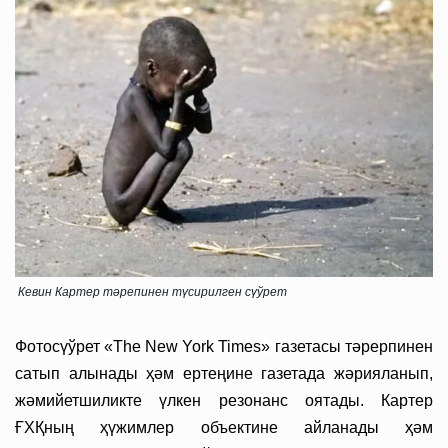
Кевин Картер тәрепинeн түсирилген сүўрет
Фотосүўрет
«
The New York Times
»
газетасы тәрерпинен
сатып алынады ҳәм ертеңине газетада жәрияланып,
жәмийетшиликте үлкен резонанс оятады. Картер
ҒХҚның ҳүжимлер объектине айланады ҳәм