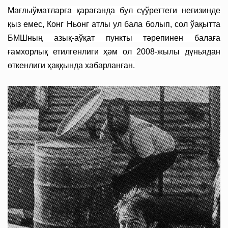
Мағлыўматларға қарағанда бул сүўреттеги негизинде
қыз емес, Конг Ньонг атлы ул бала болып, сол ўақытта
БМШның азық-аўқат пункты тәрепинен балаға
ғамхорлық етилгенлиги ҳәм ол 2008-жылы дүньядан
өткенлиги ҳаққында хабарланған.