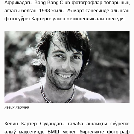
Африкадағы
Bang-Bang
Club
фотографлар топарының
ағзасы болған. 1993-жылы 25-март сәнесинде алынған
фотосүўрет Картерге үлкен жетискенлик алып келеди.
Кевин Картер
Кевин Картер Судандағы ғалаба ашлықты сүўретке
алыў мақсетинде БМШ менен биргеликте фотограф