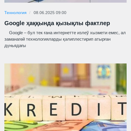
Технология
08.06.2025 09:00
Google ҳаққында қызықлы фактлер
Google – бул тек ғана интернетте излеў хызмети емес, ал
заманагөй технологияларды қәлиплестирип атырған
дүньядағы