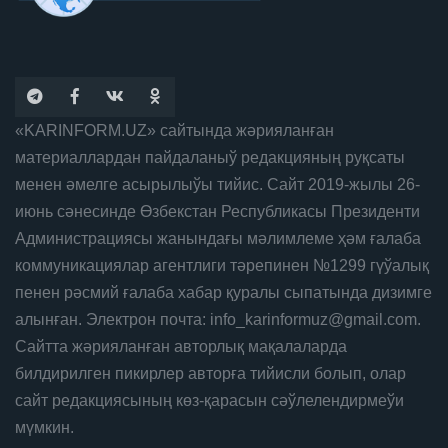
«KARINFORM.UZ» сайтында жәрияланған
материаллардан пайдаланыў редакцияның руқсаты
менен әмелге асырылыўы тийис. Сайт 2019-жылы 26-
июнь сәнесинде Өзбекстан Республикасы Президенти
Администрациясы жанындағы мәлимлеме ҳәм ғалаба
коммуникациялар агентлиги тәрепинен №1299 гүўалық
пенен рәсмий ғалаба хабар қуралы сыпатында дизимге
алынған. Электрон почта: info_karinformuz@gmail.com.
Сайтта жәрияланған авторлық мақалаларда
билдирилген пикирлер авторға тийисли болып, олар
сайт редакциясының көз-қарасын сәўлелендирмеўи
мүмкин.