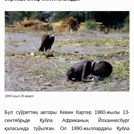
1993-жыл 25-март
Бул сүўреттиң авторы Кевин Картер 1960-жылы 13-
сентябрьде Қубла Африканың Йоханнесбург
қаласында туўылған. Ол 1990-жыллардағы Қубла