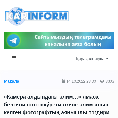
Қарақалпақша
Мақала
14.10.2022 23:00
3393
«Камера алдындағы өлим…» ямаса
белгили фотосүўрети өзине өлим алып
келген фотографтың аянышлы тәғдири