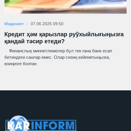
Мәденият
07.06.2025 09:50
Кредит ҳәм қарызлар руўхыйлығыңызға
қандай тәсир етеди?
Финанслық миннетлемелер бул тек ғана банк есап
бетиндеги санлар емес. Олар сизиң кейпиятыңызға,
өзиңизге болған