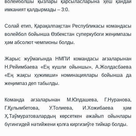
волейболшы қызлары қарсыласларына ҳеш қандай
имканият қалдырмады – 3:0.
Солай етип, Қарақалпақстан Республикасы командасы
волейбол бойынша Өзбекстан суперкубоги жеңимпазы
ҳәм абсолют чемпионы болды.
Жарыс жуўмағында НМПИ командасы ағзаларынан
Н.Рейимбаева «Ең күшли ойыншы», А.Жолдасбаева
«Ең жақсы ҳүжимши» номинациялары бойынша да
жеңимпаз деп табылды.
Команда ағзаларынан М.Юлдашева, Г.Нуранова,
Г.Қулымбетова, У.Толиева, И.Хожибаева ҳәм
Ҳ.Таўмуратовалардың көрсеткен әжайып ойынлары
бүгингидей нәтийжени қолға киргизиўге тийкар болды.