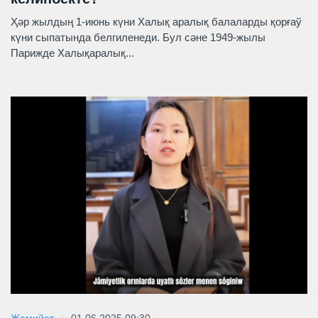
Ҳәр жылдың 1-июнь күни Халық аралық балаларды қорғаў
күни сыпатында белгиленеди. Бул сәне 1949-жылы
Парижде Халықаралық...