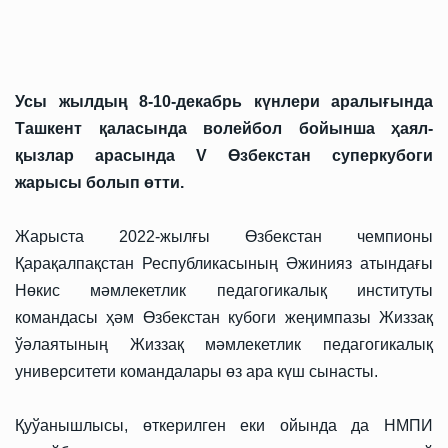
Усы жылдың 8-10-декабрь күнлери аралығында
Ташкент қаласында волейбол бойынша ҳаял-
қызлар арасында V Өзбекстан суперкубоги
жарысы болып өтти.
Жарыста 2022-жылғы Өзбекстан чемпионы
Қарақалпақстан Республикасының Әжинияз атындағы
Нөкис мәмлекетлик педагогикалық институты
командасы ҳәм Өзбекстан кубоги жеңимпазы Жиззақ
ўәлаятының Жиззақ мәмлекетлик педагогикалық
университети командалары өз ара күш сынасты.
Қуўанышлысы, өткерилген еки ойында да НМПИ