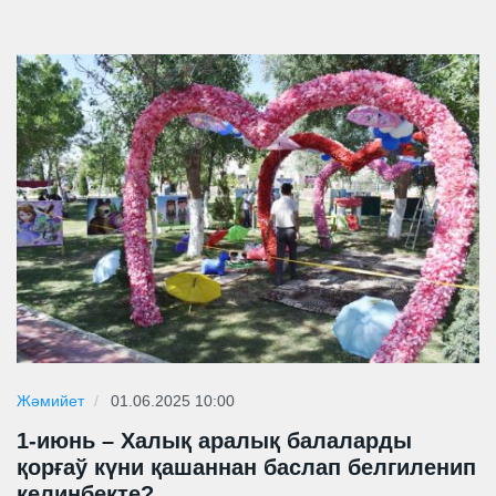
Жәмийет
01.06.2025 10:00
1-июнь – Халық аралық балаларды
қорғаў күни қашаннан баслап белгиленип
келинбекте?