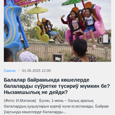
Сиясат
01.06.2025 12:00
Балалар байрамында көшелерде
балаларды сүўретке түсириў мүмкин бе?
Нызамшылық не дейди?
(Фото: И.Матеков) Бүгин, 1-июнь – Халық аралық
балалардың ҳуқықларын қорғаў күни есапланады. Байрам
ўақтында көшелерде балаларды...