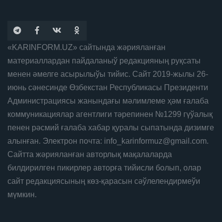
«KARINFORM.UZ» сайтында жәрияланған
материаллардан пайдаланыў редакцияның руқсаты
менен әмелге асырылыўы тийис. Сайт 2019-жылы 26-
июнь сәнесинде Өзбекстан Республикасы Президенти
Администрациясы жанындағы мәлимлеме ҳәм ғалаба
коммуникациялар агентлиги тәрепинен №1299 гүўалық
пенен рәсмий ғалаба хабар қуралы сыпатында дизимге
алынған. Электрон почта: info_karinformuz@gmail.com.
Сайтта жәрияланған авторлық мақалаларда
билдирилген пикирлер авторға тийисли болып, олар
сайт редакциясының көз-қарасын сәўлелендирмеўи
мүмкин.