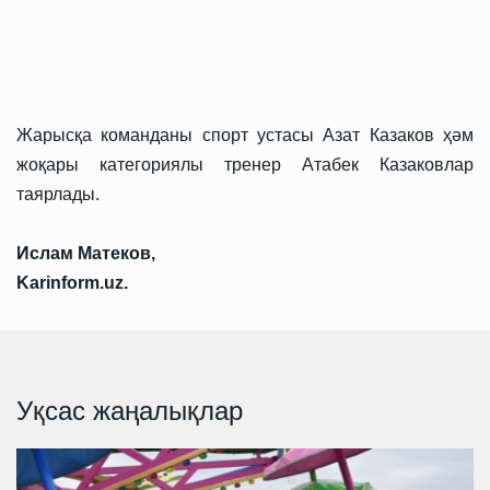
Жарысқа команданы спорт устасы Азат Казаков ҳәм
жоқары категориялы тренер Атабек Казаковлар
таярлады.
Ислам Матеков,
Karinform.uz.
Уқсас жаңалықлар