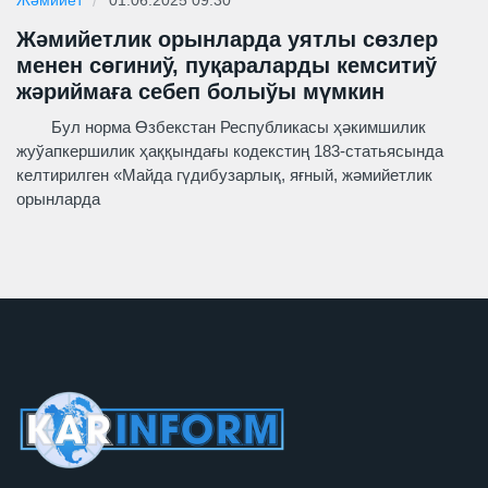
Жәмийет
01.06.2025 09:30
Жәмийетлик орынларда уятлы сөзлер
менен сөгиниў, пуқараларды кемситиў
жәриймаға себеп болыўы мүмкин
Бул норма Өзбекстан Республикасы ҳәкимшилик
жуўапкершилик ҳаққындағы кодекстиң 183-статьясында
келтирилген «Майда гүдибузарлық, яғный, жәмийетлик
орынларда