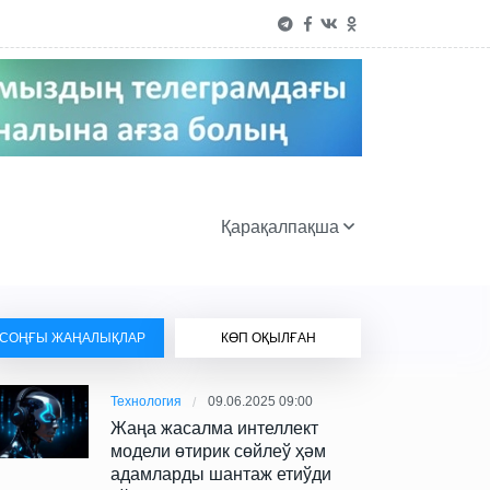
Қарақалпақша
СОҢҒЫ ЖАҢАЛЫҚЛАР
КӨП ОҚЫЛҒАН
Технология
09.06.2025 09:00
Жаңа жасалма интеллект
модели өтирик сөйлеў ҳәм
адамларды шантаж етиўди