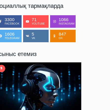
оциаллық тармақларда
3300
71
1066
FACEBOOK
YOUTUBE
INSTAGRAM
1606
5
847
TELEGRAM
VK
OK
сыныс етемиз