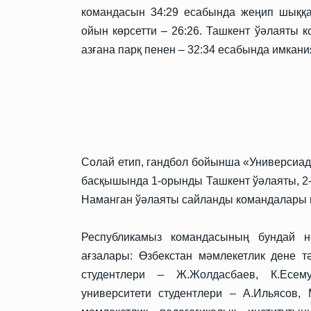
командасын 34:29 есабында жеңип шыққа
ойын көрсетти – 26:26. Ташкент ўәлаяты
азғана парқ пенен – 32:34 есабында имкани
Солай етип, гандбол бойынша «Универсиа
басқышында 1-орынды Ташкент ўәлаяты, 2
Наманган ўәлаяты сайланды командалары 
Республикамыз командасының бундай н
ағзалары: Өзбекстан мәмлекетлик дене 
студентлери – Ж.Жолдасбаев, К.Есему
университети студентлери – А.Ильясов, 