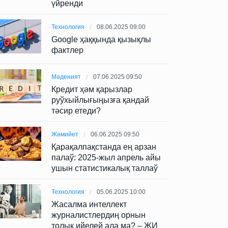
үйренди
Технология
08.06.2025 09:00
Google ҳаққында қызықлы
фактлер
Мәденият
07.06.2025 09:50
Кредит ҳәм қарызлар
руўхыйлығыңызға қандай
тәсир етеди?
Жәмийет
06.06.2025 09:50
Қарақалпақстанда ең арзан
палаў: 2025-жыл апрель айы
ушын статистикалық таллаў
Технология
05.06.2025 10:00
Жасалма интеллект
журналистлердиң орнын
толық ийелей ала ма? – ЖИ