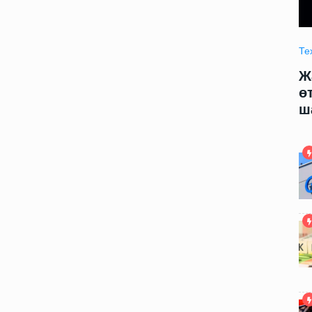
Технология
09.06.2025 09:00
Те
модели
Жаңа жасалма интеллект модели
Ж
арды
өтирик сөйлеў ҳәм адамларды
ө
шантаж етиўди үйренди
ш