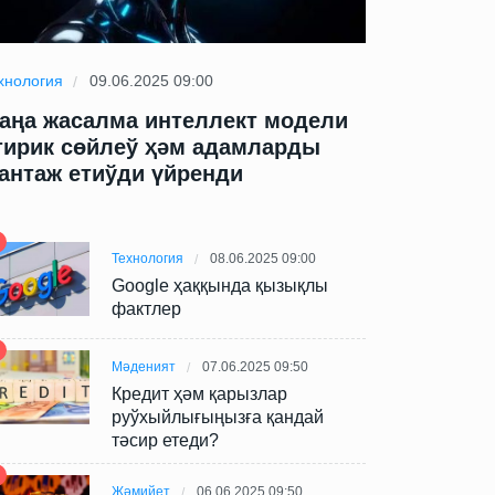
хнология
09.06.2025 09:00
Технология
09
аңа жасалма интеллект модели
Жаңа жасал
тирик сөйлеў ҳәм адамларды
өтирик сөй
антаж етиўди үйренди
шантаж ети
Технология
08.06.2025 09:00
Google ҳаққында қызықлы
фактлер
Мәденият
07.06.2025 09:50
Кредит ҳәм қарызлар
руўхыйлығыңызға қандай
тәсир етеди?
Жәмийет
06.06.2025 09:50