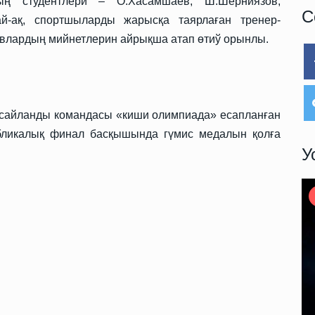
ның студентлери – О.Хасамшаев, Ш.Шерниязов,
С
ай-ақ, спортшыларды жарысқа таярлаған тренер-
влардың мийнетлерин айрықша атап өтиў орынлы.
ы сайланды командасы «киши олимпиада» есапланған
бликалық финал басқышында гүмис медалын қолға
У