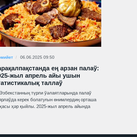
мийет
06.06.2025 09:50
арақалпақстанда ең арзан палаў:
025-жыл апрель айы ушын
татистикалық таллаў
бекстанның түрли ўәлаятларында палаў
ярлаўда керек болатуғын өнимлердиң орташа
ҳасы ҳәр қыйлы. 2025-жыл апрель айында