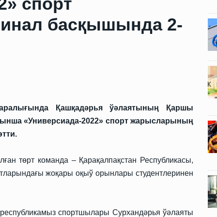
2» спорт
инал басқышында 2-
 аралығында Қашқадәрья ўәлаятының Қаршы
йынша «Универсиада-2022» спорт жарысларының
тти.
ған төрт команда – Қарақалпақстан Республикасы,
ятларындағы жоқары оқыў орынлары студентлеринен
 республикамыз спортшылары Сурхандәрья ўәлаяты