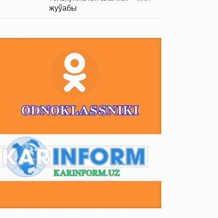
жуўабы