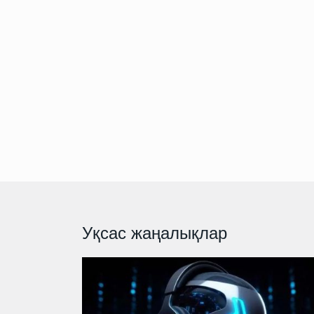
Уқсас жаңалықлар