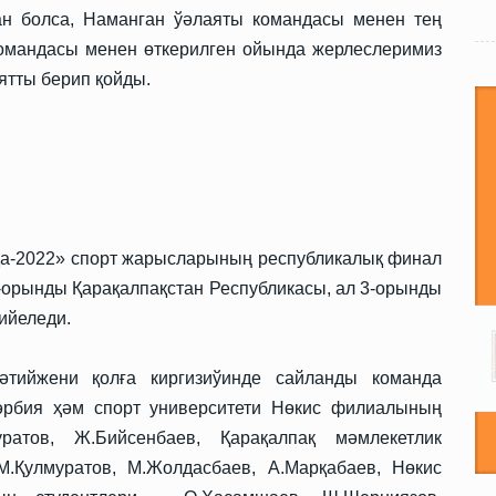
н болса, Наманган ўәлаяты командасы менен тең
 командасы менен өткерилген ойында жерлеслеримиз
ятты берип қойды.
да-2022» спорт жарысларының республикалық финал
-орынды Қарақалпақстан Республикасы, ал 3-орынды
ийеледи.
әтийжени қолға киргизиўинде сайланды команда
тәрбия ҳәм спорт университети Нөкис филиалының
ратов, Ж.Бийсенбаев, Қарақалпақ мәмлекетлик
М.Қулмуратов, М.Жолдасбаев, А.Марқабаев, Нөкис