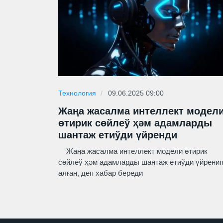
Технология
09.06.2025 09:00
Жаңа жасалма интеллект модел
өтирик сөйлеў ҳәм адамларды
шантаж етиўди үйренди
Жаңа жасалма интеллект модели өтирик
сөйлеў ҳәм адамларды шантаж етиўди үйрени
алған, деп хабар береди