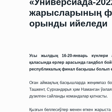
«Универсиада-202
жарысларының ф
орынды ийеледи
Усы жылдың 16-20-январь күнлери
қаласында ерлер арасында гандбол бо
республикалық финал басқышы болып ө
Оған аймақлық басқышларда жеңимпаз бол
Ташкент, Сурхандәрья ҳәм Наманган ўәла
дүзилген сайланды командалар қатнасты.
Қызғын беллесиўлер менен өткен жарыста