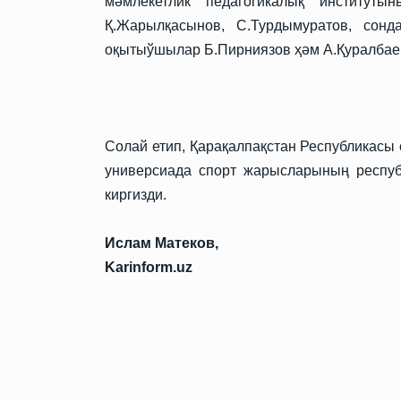
мәмлекетлик педагогикалық институты
Қ.Жарылқасынов, С.Турдымуратов, сонд
оқытыўшылар Б.Пирниязов ҳәм А.Қуралбае
Солай етип, Қарақалпақстан Республикас
универсиада спорт жарысларының респу
киргизди.
Ислам Матеков,
Karinform.uz