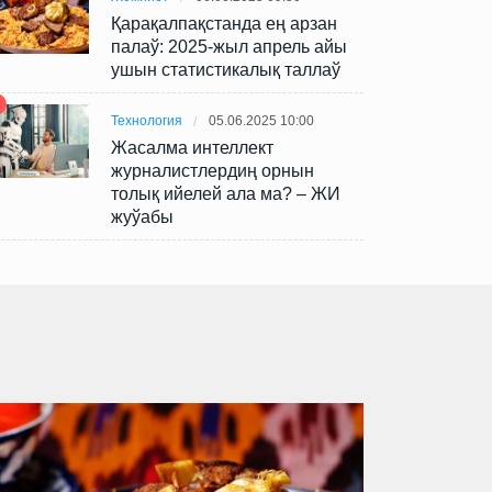
Қарақалпақстанда ең арзан
палаў: 2025-жыл апрель айы
ушын статистикалық таллаў
Технология
05.06.2025 10:00
Жасалма интеллект
журналистлердиң орнын
толық ийелей ала ма? – ЖИ
жуўабы