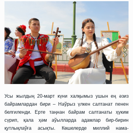
Усы жылдың 20-март күни халқымыз ушын ең әзиз
байрамлардан бири – Наўрыз үлкен салтанат пенен
белгиленди. Ерте таңнан байрам салтанаты ҳүким
сүрип, қала ҳәм аўылларда адамлар бир-бирин
қутлықлаўға асықты. Көшелерде миллий нама-