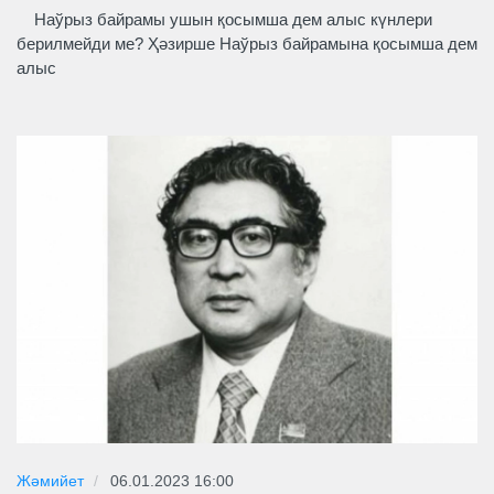
Наўрыз байрамы ушын қосымша дем алыс күнлери
берилмейди ме? Ҳәзирше Наўрыз байрамына қосымша дем
алыс
Жәмийет
06.01.2023 16:00