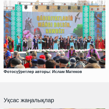
Фотосүўретлер авторы: Ислам Матеков
Уқсас жаңалықлар