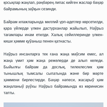
қосықлар жаңлап, рәңбәрең липас кийген жаслар бәҳәр
байрамының заўқын сезинди.
Байрам илажларында миллий үрп-әдетлер көрсетилди,
қара үйлерде үлкен дастурханлар жайылып, Наўрыз
тағамлары инам етилди. Халық сейиллеринде үлкен-
киши ҳәмме қуўаныш пенен қатнасты.
Наўрыз инсанларға тек ғана жаңа мәўсим емес, ал
жаңа үмит ҳәм жаңа режелерди де алып келеди.
Быйылғы байрам да дослық, тилеклеслик ҳәм
тынышлық тымсалы сыпатында және бир мәрте
ҳәммени бирлестирди. Бәҳәр нәпеси, жасарыў ҳәм
жаңаланыў руўхы Наўрыз байрамында өз көринисин
тапты.