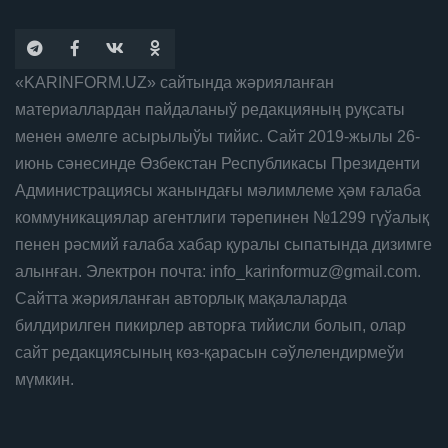
«KARINFORM.UZ» сайтында жәрияланған
материаллардан пайдаланыў редакцияның руқсаты
менен әмелге асырылыўы тийис. Сайт 2019-жылы 26-
июнь сәнесинде Өзбекстан Республикасы Президенти
Администрациясы жанындағы мәлимлеме ҳәм ғалаба
коммуникациялар агентлиги тәрепинен №1299 гүўалық
пенен рәсмий ғалаба хабар қуралы сыпатында дизимге
алынған. Электрон почта: info_karinformuz@gmail.com.
Сайтта жәрияланған авторлық мақалаларда
билдирилген пикирлер авторға тийисли болып, олар
сайт редакциясының көз-қарасын сәўлелендирмеўи
мүмкин.