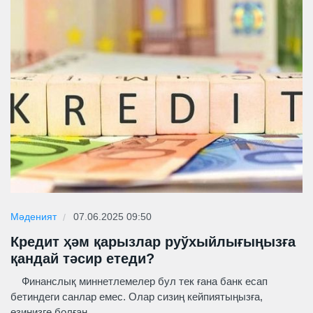
Мәденият
07.06.2025 09:50
Кредит ҳәм қарызлар руўхыйлығыңызға
қандай тәсир етеди?
Финанслық миннетлемелер бул тек ғана банк есап
бетиндеги санлар емес. Олар сизиң кейпиятыңызға,
өзиңизге болған