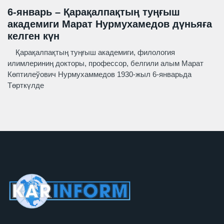
6-январь – Қарақалпақтың туңғыш
академиги Марат Нурмухамедов дүньяға
келген күн
Қарақалпақтың туңғыш академиги, филология
илимлериниң докторы, профессор, белгили алым Марат
Көптилеўович Нурмухаммедов 1930-жыл 6-январьда
Төрткүлде