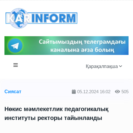
Қарақалпақша
Сиясат
05.12.2024 16:02
505
Нөкис мәмлекетлик педагогикалық
институты ректоры тайынланды