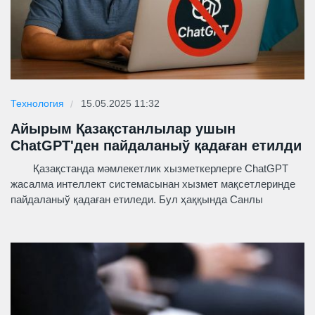
Технология
15.05.2025 11:32
Айырым Қазақстанлылар ушын
ChatGPT'ден пайдаланыў қадаған етилди
Қазақстанда мәмлекетлик хызметкерлерге ChatGPT
жасалма интеллект системасынан хызмет мақсетлеринде
пайдаланыў қадаған етиледи. Бул ҳаққында Санлы