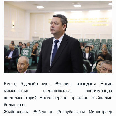
Бүгин, 5-декабр күни Әжинияз атындағы Нөкис
мәмлекетлик педагогикалық институтында
шөлкемлестириў мәселелерине арналған жыйналыс
болып өтти.
Жыйналыста Өзбекстан Республикасы Министрлер