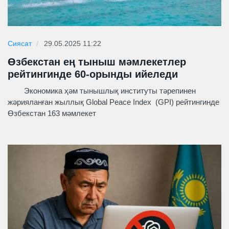
Сиясат
29.05.2025 11:22
Өзбекстан ең тыныш мәмлекетлер
рейтингинде 60-орынды ийеледи
Экономика ҳәм тынышлық институты тәрепинен
жәрияланған жыллық Global Peace Index (GPI) рейтингинде
Өзбекстан 163 мәмлекет