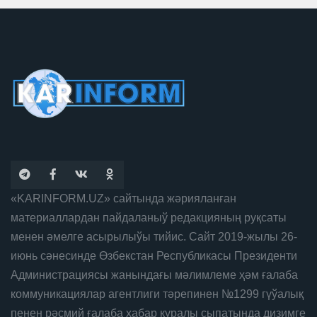
«KARINFORM.UZ» сайтында жәрияланған
материаллардан пайдаланыў редакцияның руқсаты
менен әмелге асырылыўы тийис. Сайт 2019-жылы 26-
июнь сәнесинде Өзбекстан Республикасы Президенти
Администрациясы жанындағы мәлимлеме ҳәм ғалаба
коммуникациялар агентлиги тәрепинен №1299 гүўалық
пенен рәсмий ғалаба хабар қуралы сыпатында дизимге