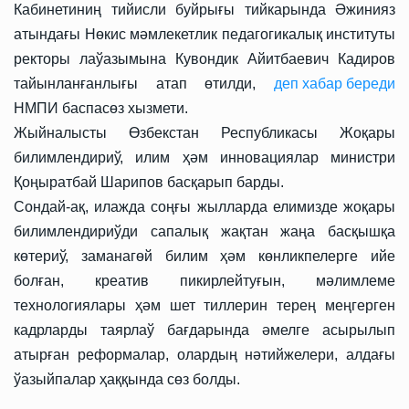
Кабинетиниң тийисли буйрығы тийкарында Әжинияз
атындағы Нөкис мәмлекетлик педагогикалық институты
ректоры лаўазымына Кувондик Айитбаевич Кадиров
тайынланғанлығы атап өтилди,
деп хабар береди
НМПИ баспасөз хызмети.
Жыйналысты Өзбекстан Республикасы Жоқары
билимлендириў, илим ҳәм инновациялар министри
Қоңыратбай Шарипов басқарып барды.
Сондай-ақ, илажда соңғы жылларда елимизде жоқары
билимлендириўди сапалық жақтан жаңа басқышқа
көтериў, заманагөй билим ҳәм көнликпелерге ийе
болған, креатив пикирлейтуғын, мәлимлеме
технологиялары ҳәм шет тиллерин терең меңгерген
кадрларды таярлаў бағдарында әмелге асырылып
атырған реформалар, олардың нәтийжелери, алдағы
ўазыйпалар ҳаққында сөз болды.