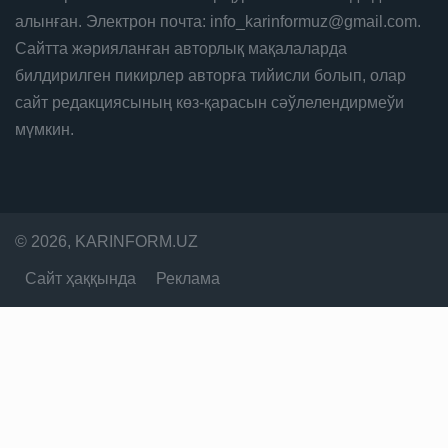
алынған. Электрон почта: info_karinformuz@gmail.com.
Сайтта жәрияланған авторлық мақалаларда
билдирилген пикирлер авторға тийисли болып, олар
сайт редакциясының көз-қарасын сәўлелендирмеўи
мүмкин.
© 2026, KARINFORM.UZ
Сайт ҳаққында
Реклама