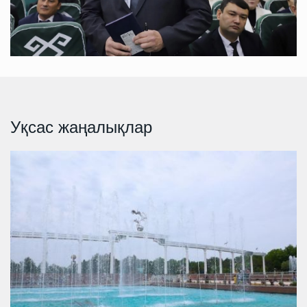
Уқсас жаңалықлар