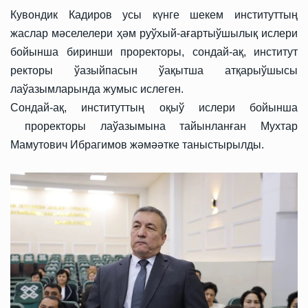
Кувондик Кадиров усы күнге шекем институттың
жаслар мәселелери ҳәм руўхый-ағартыўшылық ислери
бойынша биринши проректоры, сондай-ақ, институт
ректоры ўазыйпасын ўақытша атқарыўшысы
лаўазымларында жумыс ислеген.
Сондай-ақ, институттың оқыў ислери бойынша
проректоры лаўазымына тайынланған Мухтар
Мамутович Ибрагимов жәмәәтке таныстырылды.