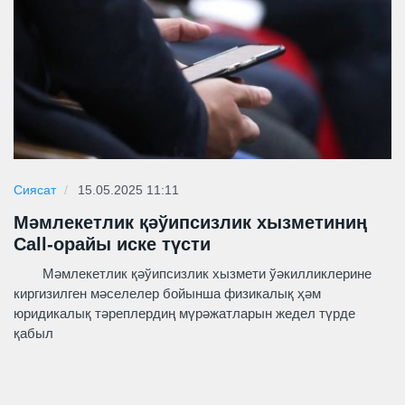
Сиясат
15.05.2025 11:11
Мәмлекетлик қәўипсизлик хызметиниң
Call-орайы иске түсти
Мәмлекетлик қәўипсизлик хызмети ўәкилликлерине
киргизилген мәселелер бойынша физикалық ҳәм
юридикалық тәреплердиң мүрәжатларын жедел түрде
қабыл