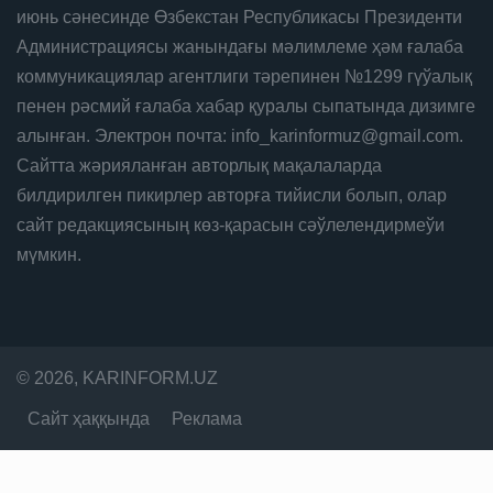
июнь сәнесинде Өзбекстан Республикасы Президенти
Администрациясы жанындағы мәлимлеме ҳәм ғалаба
коммуникациялар агентлиги тәрепинен №1299 гүўалық
пенен рәсмий ғалаба хабар қуралы сыпатында дизимге
алынған. Электрон почта: info_karinformuz@gmail.com.
Сайтта жәрияланған авторлық мақалаларда
билдирилген пикирлер авторға тийисли болып, олар
сайт редакциясының көз-қарасын сәўлелендирмеўи
мүмкин.
© 2026, KARINFORM.UZ
Сайт ҳаққында
Реклама