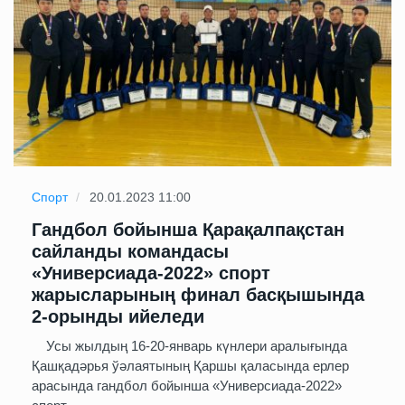
Спорт
20.01.2023 11:00
Гандбол бойынша Қарақалпақстан
сайланды командасы
«Универсиада-2022» спорт
жарысларының финал басқышында
2-орынды ийеледи
Усы жылдың 16-20-январь күнлери аралығында
Қашқадәрья ўәлаятының Қаршы қаласында ерлер
арасында гандбол бойынша «Универсиада-2022»