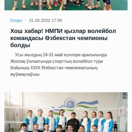
Спорт
31.05.2022 17:00
Хош хабар! НМПИ қызлар волейбол
командасы Өзбекстан чемпионы
болды
Усы жылдың 24-31-май күнлери аралығында
Жиззақ ўәлаятында спорттың волейбол түри
бойынша XXIX Өзбекстан чемпионатының
жуўмақлаўшы