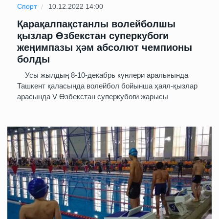
Спорт
10.12.2022 14:00
Қарақалпақстанлы волейболшы
қызлар Өзбекстан суперкубоги
жеңимпазы ҳәм абсолют чемпионы
болды
Усы жылдың 8-10-декабрь күнлери аралығында
Ташкент қаласында волейбол бойынша ҳаял-қызлар
арасында V Өзбекстан суперкубоги жарысы