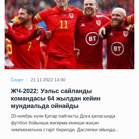
Спорт
21.11.2022 14:00
ЖЧ-2022: Уэльс сайланды
командасы 64 жылдан кейин
мундиальда ойнайды
20-ноябрь күни Қатар пайтахты Доха қаласында
футбол бойынша жигирма екинши жәҳән
чемпионатына старт берилди. Дәслепки ойында...