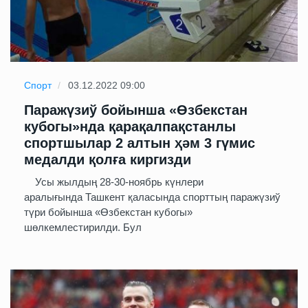
Спорт
03.12.2022 09:00
Паражүзиў бойынша «Өзбекстан
кубогы»нда қарақалпақстанлы
спортшылар 2 алтын ҳәм 3 гүмис
медалди қолға киргизди
Усы жылдың 28-30-ноябрь күнлери
аралығында Ташкент қаласында спорттың паражүзиў
түри бойынша «Өзбекстан кубогы»
шөлкемлестирилди. Бул