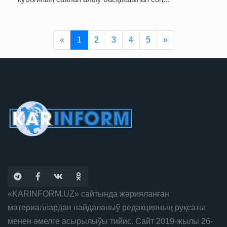
Previous
Next
«
1
2
3
4
5
»
«KARINFORM.UZ» сайтында жәрияланған
материаллардан пайдаланыў редакцияның руқсаты
менен әмелге асырылыўы тийис. Сайт 2019-жылы 26-