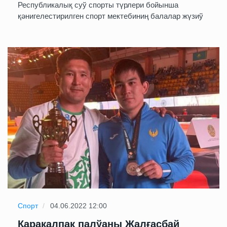
Республикалық суў спорты түрлери бойынша
қәнигелестирилген спорт мектебиниң балалар жүзиў
Спорт
04.06.2022 12:00
Қарақалпақ палўаны Жалғасбай