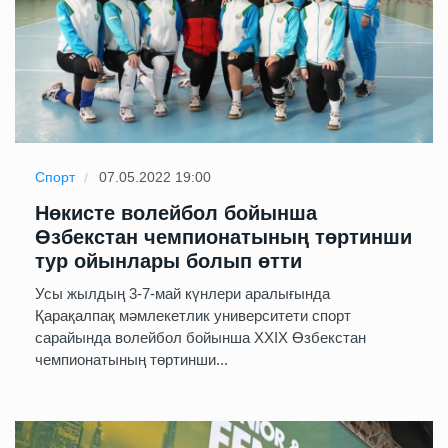
Спорт
07.05.2022 19:00
Нөкисте волейбол бойынша
Өзбекстан чемпионатының төртинши
тур ойынлары болып өтти
Усы жылдың 3-7-май күнлери аралығында
Қарақалпақ мәмлекетлик университети спорт
сарайында волейбол бойынша XXIX Өзбекстан
чемпионатының төртинши...