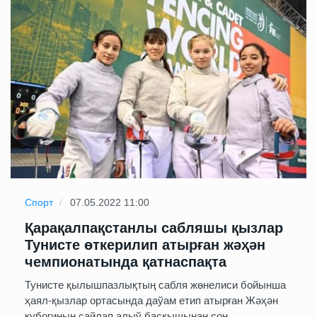
Спорт
07.05.2022 11:00
Қарақалпақстанлы сабляшы қызлар
Тунисте өткерилип атырған жәҳән
чемпионатында қатнаспақта
Тунисте қылышпазлықтың сабля жөнелиси бойынша
ҳаял-қызлар ортасында даўам етип атырған Жәҳән
кубогиның сайлап алыў басқышынан соң...