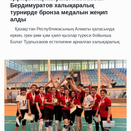
Бердимуратов халықаралық
турнирде бронза медалын жеңип
алды
Қазақстан Республикасының Алматы қаласында
еркин, грек-рим ҳәм ҳаял-қызлар гүреси бойынша
Болат Турлыханов естелигине арналған халықаралық