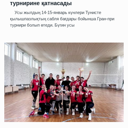
турнирине қатнасады
Усы жылдың 14-15-январь күнлери Тунисте
қылышпазлықтың сабля бағдары бойынша Гран-при
турнири болып өтеди. Бүгин усы